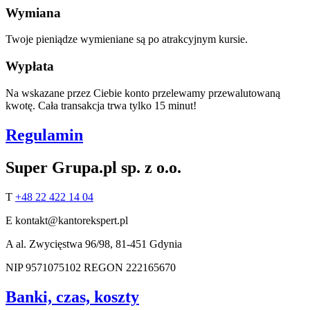
Wymiana
Twoje pieniądze wymieniane są po atrakcyjnym kursie.
Wypłata
Na wskazane przez Ciebie konto przelewamy przewalutowaną
kwotę. Cała transakcja trwa tylko 15 minut!
Regulamin
Super Grupa.pl sp. z o.o.
T
+48 22 422 14 04
E
kontakt@kantorekspert.pl
A
al. Zwycięstwa 96/98, 81-451 Gdynia
NIP
9571075102
REGON
222165670
Banki, czas, koszty