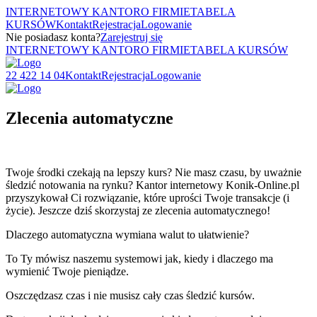
INTERNETOWY KANTOR
O FIRMIE
TABELA
KURSÓW
Kontakt
Rejestracja
Logowanie
Nie posiadasz konta?
Zarejestruj się
INTERNETOWY KANTOR
O FIRMIE
TABELA KURSÓW
22 422 14 04
Kontakt
Rejestracja
Logowanie
Zlecenia automatyczne
Twoje środki czekają na lepszy kurs? Nie masz czasu, by uważnie
śledzić notowania na rynku? Kantor internetowy Konik-Online.pl
przyszykował Ci rozwiązanie, które uprości Twoje transakcje (i
życie). Jeszcze dziś skorzystaj ze zlecenia automatycznego!
Dlaczego automatyczna wymiana walut to ułatwienie?
To Ty mówisz naszemu systemowi jak, kiedy i dlaczego ma
wymienić Twoje pieniądze.
Oszczędzasz czas i nie musisz cały czas śledzić kursów.