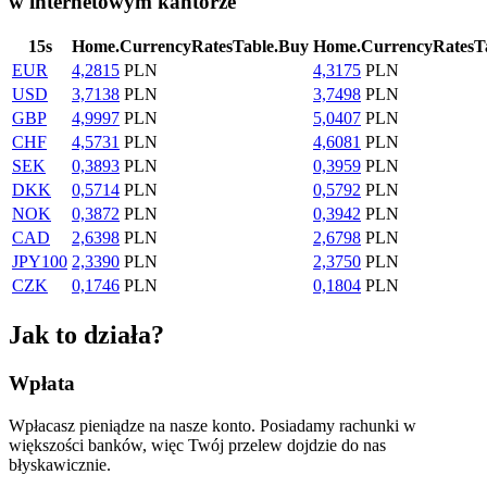
w internetowym kantorze
15
s
Home.CurrencyRatesTable.Buy
Home.CurrencyRatesTa
EUR
4,2815
PLN
4,3175
PLN
USD
3,7138
PLN
3,7498
PLN
GBP
4,9997
PLN
5,0407
PLN
CHF
4,5731
PLN
4,6081
PLN
SEK
0,3893
PLN
0,3959
PLN
DKK
0,5714
PLN
0,5792
PLN
NOK
0,3872
PLN
0,3942
PLN
CAD
2,6398
PLN
2,6798
PLN
JPY
100
2,3390
PLN
2,3750
PLN
CZK
0,1746
PLN
0,1804
PLN
Jak to działa?
Wpłata
Wpłacasz pieniądze na nasze konto. Posiadamy rachunki w
większości banków, więc Twój przelew dojdzie do nas
błyskawicznie.