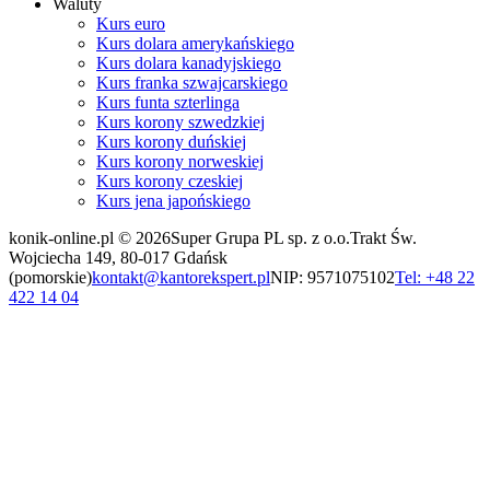
Waluty
Kurs euro
Kurs dolara amerykańskiego
Kurs dolara kanadyjskiego
Kurs franka szwajcarskiego
Kurs funta szterlinga
Kurs korony szwedzkiej
Kurs korony duńskiej
Kurs korony norweskiej
Kurs korony czeskiej
Kurs jena japońskiego
konik-online.pl © 2026
Super Grupa PL sp. z o.o.
Trakt Św.
Wojciecha 149, 80-017 Gdańsk
(pomorskie)
kontakt@kantorekspert.pl
NIP: 9571075102
Tel: +48 22
422 14 04